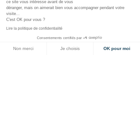
ce site vous intéresse avant de vous
déranger, mais on aimerait bien vous accompagner pendant votre
visite...
C'est OK pour vous ?
Lire la politique de confidentialité
Consentements certifiés par
Non merci
Je choisis
OK pour moi
Axeptio consent
Plateforme de Gestion du Consentement : Personnalisez vos O
Notre plateforme vous permet d'adapter et de gérer vos paramètr