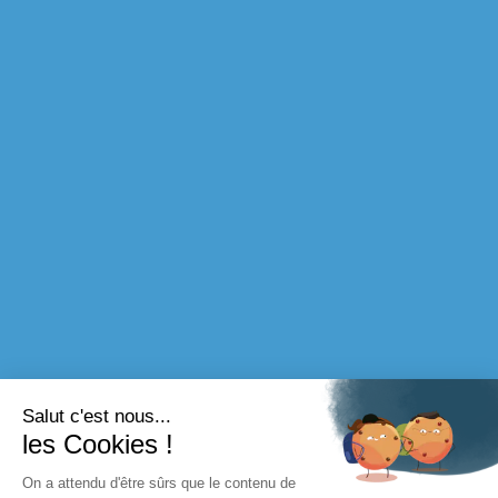
Salut c'est nous...
les Cookies !
On a attendu d'être sûrs que le contenu de