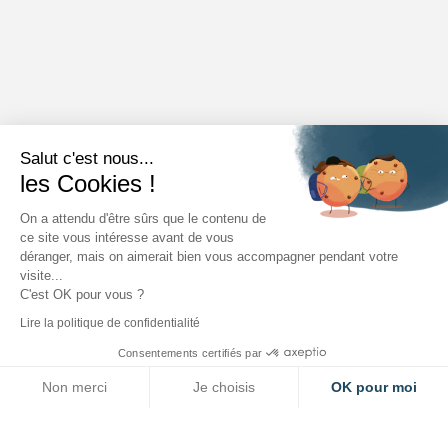
Salut c'est nous...
les Cookies !
On a attendu d'être sûrs que le contenu de
ce site vous intéresse avant de vous
déranger, mais on aimerait bien vous accompagner pendant votre
visite...
C'est OK pour vous ?
Lire la politique de confidentialité
Consentements certifiés par
Non merci
Je choisis
OK pour moi
Axeptio consent
Plateforme de Gestion du Consentement : Personnalisez vos O
Notre plateforme vous permet d'adapter et de gérer vos paramètr