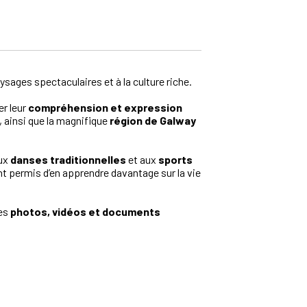
ysages spectaculaires et à la culture riche.
er leur
compréhension et expression
, ainsi que la magnifique
région de Galway
aux
danses traditionnelles
et aux
sports
t permis d’en apprendre davantage sur la vie
des
photos, vidéos et documents