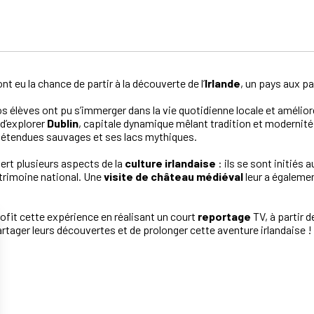
nt eu la chance de partir à la découverte de l’
Irlande
, un pays aux pa
os élèves ont pu s’immerger dans la vie quotidienne locale et amélior
 d’explorer
Dublin
, capitale dynamique mêlant tradition et modernité
 étendues sauvages et ses lacs mythiques.
ert plusieurs aspects de la
culture irlandaise
: ils se sont initiés 
trimoine national. Une
visite de château médiéval
leur a égalemen
rofit cette expérience en réalisant un court
reportage
TV, à partir 
artager leurs découvertes et de prolonger cette aventure irlandaise !