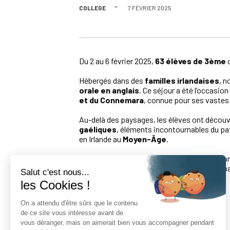
COLLEGE
7 FÉVRIER 2025
Du 2 au 6 février 2025,
63 élèves de 3ème
o
Hébergés dans des
familles irlandaises
, n
orale en anglais
. Ce séjour a été l’occasion
et du Connemara
, connue pour ses vastes
Au-delà des paysages, les élèves ont découv
gaéliques
, éléments incontournables du pa
en Irlande au
Moyen-Âge
.
De retour en France, les élèves mettront à p
collectés
sur place. Une belle manière de p
Salut c'est nous...
les Cookies !
On a attendu d'être sûrs que le contenu
de ce site vous intéresse avant de
vous déranger, mais on aimerait bien vous accompagner pendant