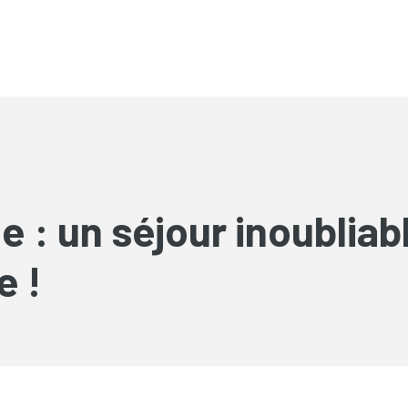
de : un séjour inoublia
e !