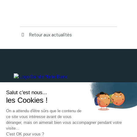
Retour aux actualités
Collège
Salut c'est nous...
les Cookies !
4 Rue de Lebisey
14000 Caen
On a attendu d'être sûrs que le contenu de
ce site vous intéresse avant de vous
02 31 46 86 00
déranger, mais on aimerait bien vous accompagner pendant votre
Ecole / Lycée
visite...
C'est OK pour vous ?
8 avenue Croix Guérin