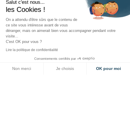
Salut c'est nous...
les Cookies !
On a attendu d'être sûrs que le contenu de
Collège
ce site vous intéresse avant de vous
déranger, mais on aimerait bien vous accompagner pendant votre
4 Rue de Lebisey
visite...
14000 Caen
C'est OK pour vous ?
02 31 46 86 00
Lire la politique de confidentialité
Ecole / Lycée
Consentements certifiés par
8 avenue Croix Guérin
Non merci
Je choisis
OK pour moi
14 000 Caen
Axeptio consent
Plateforme de Gestion du Consentement : Personnalisez vos O
02 31 46 86 31
Notre plateforme vous permet d'adapter et de gérer vos paramètr